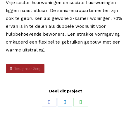
Vrije sector huurwoningen en sociale huurwoningen
liggen naast elkaar. De seniorenappartementen zijn
ook te gebruiken als gewone 3-kamer woningen. 70%
ervan is in te delen als dubbele woonunit voor
hulpbehoevende bewoners. Een strakke vormgeving
omkaderd een flexibel te gebruiken gebouw met een
warme uitstraling.
Terug naar Zorg
Deel dit project
Share
Share
Share
on
on
on
Facebook
LinkedIn
WhatsApp