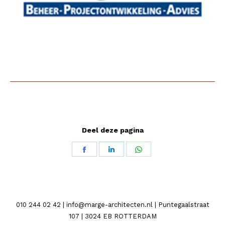
Deel deze pagina
Share
Share
Share
on
on
on
Facebook
LinkedIn
WhatsApp
010 244 02 42 | info@marge-architecten.nl | Puntegaalstraat
107 | 3024 EB ROTTERDAM