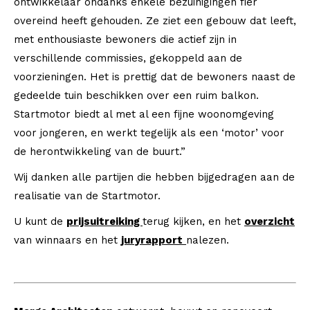
ontwikkelaar ondanks enkele bezuinigingen fier
overeind heeft gehouden. Ze ziet een gebouw dat leeft,
met enthousiaste bewoners die actief zijn in
verschillende commissies, gekoppeld aan de
voorzieningen. Het is prettig dat de bewoners naast de
gedeelde tuin beschikken over een ruim balkon.
Startmotor biedt al met al een fijne woonomgeving
voor jongeren, en werkt tegelijk als een ‘motor’ voor
de herontwikkeling van de buurt.”
Wij danken alle partijen die hebben bijgedragen aan de
realisatie van de Startmotor.
U k
unt de
prijsuitreiking
t
erug kijken, en
het
overzicht
va
n winnaars en het
juryrapport
nalezen.