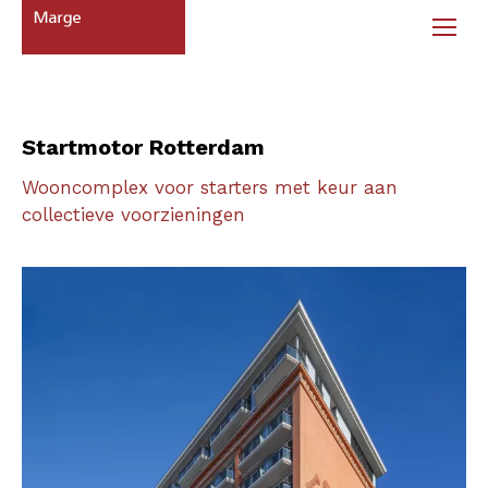
Startmotor Rotterdam
Wooncomplex voor starters met keur aan
collectieve voorzieningen