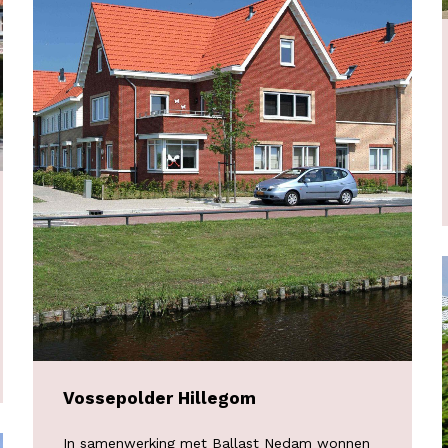
Vossepolder Hillegom
In samenwerking met Ballast Nedam wonnen