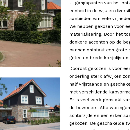
Uitgangspunten van het ontwe
eenheid in de wijk en diversi
aanbieden van vele vrijheden
We hebben gekozen voor een
materialisering. Door het t
donkere accenten op de beg
pannen ontstaat een grote e
goten en brede kozijnlijsten
Doordat gekozen is voor ee
onderling sterk afwijken zo
half vrijstaande en geschak
met verschillende kapvormen
Er is veel werk gemaakt van
de bewoners. Alle woningen
achterzijde en een erker aa
gekozen. De geschakelde t