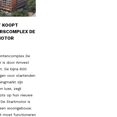
 KOOPT
RSCOMPLEX DE
MOTOR
entencomplex De
r is door Amvest
t. De bijna 600
gen voor startenden
ingmarkt zijn
n luxe, zegt
rots op hun nieuwe
‘De Startmotor is
 een woongebouw.
ct moet functioneren