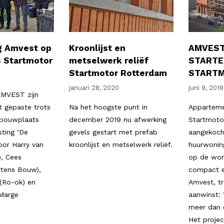
g Amvest op
Kroonlijst en
AMVEST
 Startmotor
metselwerk reliëf
STARTE
Startmotor Rotterdam
START
januari 28, 2020
juni 9, 2019
MVEST zijn
 gepaste trots
Na het hoogste punt in
Appartem
 bouwplaats
december 2019 nu afwerking
Startmoto
sting ‘De
gevels gestart met prefab
aangekoch
oor Harry van
kroonlijst en metselwerk reliëf.
huurwonin
, Cees
op de won
tens Bouw),
compact e
(Ro-ok) en
Amvest, t
(Marge
aanwinst: 
meer dan
Het proje