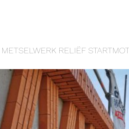
N METSELWERK RELIËF STARTMO