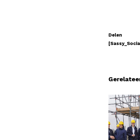
Delen
[Sassy_Socia
Gerelatee