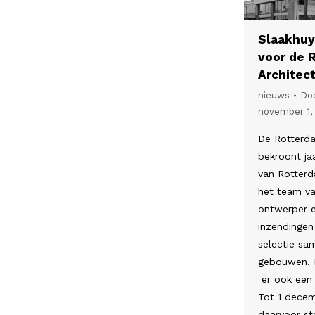
Slaakhuy
voor de 
Architect
nieuws
Do
november 1,
De Rotterda
bekroont ja
van Rotterd
het team va
ontwerper e
inzendingen
selectie sa
gebouwen. N
er ook een p
Tot 1 decem
daarvoor s