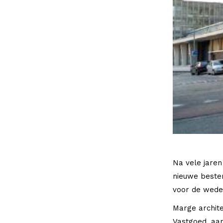
Na vele jaren
nieuwe beste
voor de weder
Marge archit
Vastgoed, aa