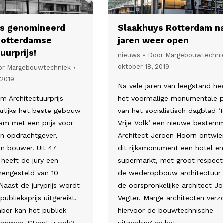
s genomineerd
Slaakhuys Rotterdam n
Rotterdamse
jaren weer open
uurprijs!
nieuws
Door
Margebouwtechni
oktober 18, 2019
or
Margebouwtechniek
 2019
Na vele jaren van leegstand he
m Architectuurprijs
het voormalige monumentale 
arlijks het beste gebouw
van het socialistisch dagblad ‘
am met een prijs voor
Vrije Volk’ een nieuwe bestemm
n opdrachtgever,
Architect Jeroen Hoorn ontwie
n bouwer. Uit 47
dit rijksmonument een hotel e
 heeft de jury een
supermarkt, met groot respect
mengesteld van 10
de wederopbouw architectuur
aast de juryprijs wordt
de oorspronkelijke architect Jo
ublieksprijs uitgereikt.
Vegter. Marge architecten verz
ber kan het publiek
hiervoor de bouwtechnische
temmen. Stemt u ook?
uitwerking en het