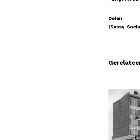
Delen
[Sassy_Socia
Gerelatee