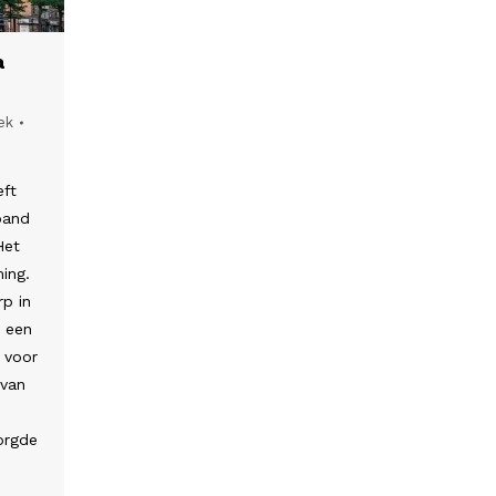
a
ek
eft
pand
Het
ing.
rp in
n een
 voor
 van
orgde