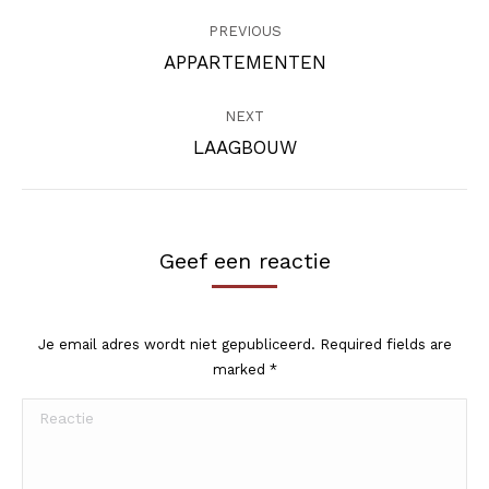
Album
navigation
PREVIOUS
Previous
APPARTEMENTEN
album:
NEXT
Next
LAAGBOUW
album:
Geef een reactie
Je email adres wordt niet gepubliceerd. Required fields are
marked
*
Reactie